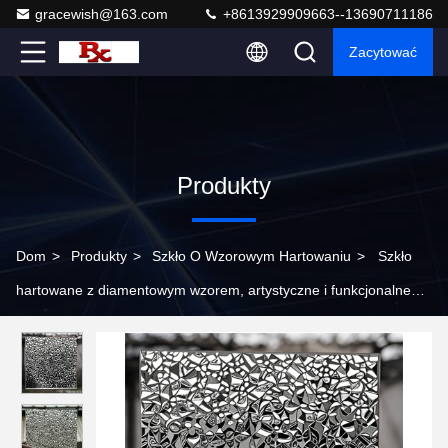
gracewish@163.com
+8613929909663--13690711186
Zacytować
Produkty
Dom
>
Produkty
>
Szkło O Wzorowym Hartowaniu
>
Szkło
hartowane z diamentowym wzorem, artystyczne i funkcjonalne
dla hoteli i restauracji