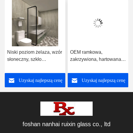
Niski poziom żelaza, wzór
OEM ramkowa,
słoneczny, szkło
zakrzywiona, hartowana,
hartowane, tęcza satelita,
wzorowana szkła
superbiały
Uzyskaj najlepszą cenę
Uzyskaj najlepszą cenę
foshan nanhai ruixin glass co., ltd