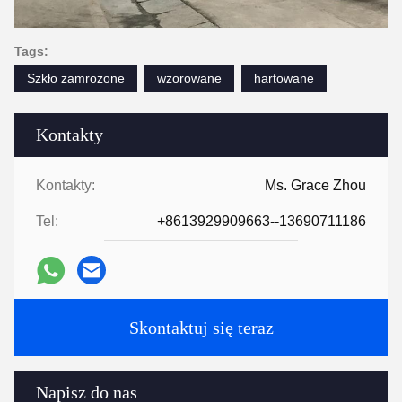
Tags:
Szkło zamrożone
wzorowane
hartowane
Kontakty
Kontakty:
Ms. Grace Zhou
Tel:
+8613929909663--13690711186
Skontaktuj się teraz
Napisz do nas