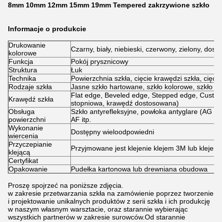
8mm 10mm 12mm 15mm 19mm Tempered zakrzywione szkło
Informacje o produkcie
Drukowanie
Czarny, biały, niebieski, czerwony, zielony, dos
kolorowe
Funkcja
Pokój prysznicowy
Struktura
Łuk
Technika
Powierzchnia szkła, cięcie krawędzi szkła, cięci
Rodzaje szkła
Jasne szkło hartowane, szkło kolorowe, szkło 
Flat edge, Beveled edge, Stepped edge, Custom
Krawędź szkła
stopniowa, krawędź dostosowana)
Obsługa
Szkło antyrefleksyjne, powłoka antyglare (AG E
powierzchni
AF itp.
Wykonanie
Dostępny wieloodpowiedni
wiercenia
Przyczepianie
Przyjmowane jest klejenie klejem 3M lub kleje
klejącą
Certyfikat
Opakowanie
Pudełka kartonowa lub drewniana obudowa
Proszę spojrzeć na poniższe zdjęcia.
w zakresie przetwarzania szkła na zamówienie poprzez tworzenie
i projektowanie unikalnych produktów z serii szkła i ich produkcję
w naszym własnym warsztacie, oraz starannie wybierając
wszystkich partnerów w zakresie surowców.Od starannie