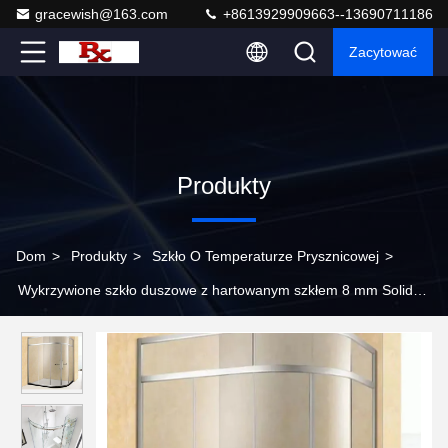
gracewish@163.com
+8613929909663--13690711186
Zacytować
Produkty
Dom
>
Produkty
>
Szkło O Temperaturze Prysznicowej
>
Wykrzywione szkło duszowe z hartowanym szkłem 8 mm Solid
Anti-Glare Coating SGS