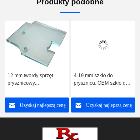
Produkty podobne
12 mm twardy sprzęt
4-19 mm szkło do
prysznicowy,
prysznicu, OEM szkło do
wypolerowany ze
łazienki
szklanym szczeliną
Uzyskaj najlepszą cenę
Uzyskaj najlepszą cenę