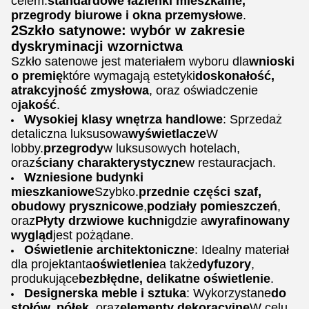
celem.
standardowe łazienki mieszkalne,
przegrody biurowe i okna przemysłowe
.
2Szkło satynowe: wybór w zakresie
dyskryminacji wzornictwa
Szkło satenowe jest materiałem wyboru dla
wnioski
o premię
które wymagają estetyki
doskonałość,
atrakcyjność zmysłowa
, oraz oświadczenie
o
jakość
.
Wysokiej klasy wnętrza handlowe
: Sprzedaż
detaliczna luksusowa
wyświetlacze
W
lobby.
przegrody
w luksusowych hotelach,
oraz
ściany charakterystyczne
w restauracjach.
Wzniesione budynki
mieszkaniowe
Szybko.
przednie części szaf,
obudowy prysznicowe
,
podziały pomieszczeń
,
oraz
Płyty drzwiowe kuchni
gdzie a
wyrafinowany
wygląd
jest pożądane.
Oświetlenie architektoniczne
: Idealny materiał
dla projektanta
oświetlenie
a także
dyfuzory
,
produkujące
bezbłędne, delikatne oświetlenie
.
Designerska meble i sztuka
: Wykorzystane
do
stołów, półek
, oraz
elementy dekoracyjne
W celu