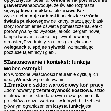
optyczny
Jest idealnie.
równomierna powierzchnia
grawerowana
powoduje, że światło rozprasza
się
wyjątkowo miękkie
a także
nawet
Bez
wysiłku.
eliminuje odblaski
i przekształca
źródła
światła punktowego
w delikatny, otaczający blask,
który równomiernie oświetla pomieszczenia, efekt
porównywalny do wysokiej jakości pergaminowej
lampki.tworzenie spokojnej i wyrafinowanej
atmosferyPrzedmioty za nim są zmiękczone
w
eleganckie, spójne sylwetki
, wzmacniając
poczucie tajemnicy i głębi.
5Zastosowanie i kontekst: funkcja
wobec estetyki
Ich wrodzone właściwości naturalnie dyktują ich
ideały
Wnioski
w projektowaniu.
1.Zmrażone szkło: wartościowy koń pracy
Zdominowany przez
efektywność kosztowa
, szkło
mlekowane jest standardowym rozwiązaniem dla
projektów o dużej wartości, w których budżet jest
głównym ograniczeniem i
czysta funkcja
jest