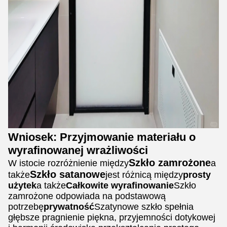
Wniosek: Przyjmowanie materiału o
wyrafinowanej wrażliwości
Szkło zamrożone
W istocie rozróżnienie między
a
Szkło satanowe
także
jest różnicą między
prosty
użytek
a także
Całkowite wyrafinowanie
Szkło
zamrożone odpowiada na podstawową
potrzebę
prywatność
Szatynowe szkło spełnia
głębsze pragnienie piękna, przyjemności dotykowej