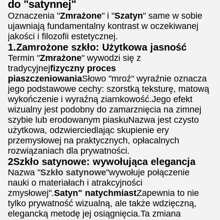
do "satynnej"
Oznaczenia "
Zmrażone
" i "
Szatyn
" same w sobie
ujawniają fundamentalny kontrast w oczekiwanej
jakości i filozofii estetycznej.
1.Zamrożone szkło: Użytkowa jasność
Termin "
Zmrażone
" wywodzi się z
tradycyjnej
fizyczny proces
piaszczeniowania
Słowo "mroź" wyraźnie oznacza
jego podstawowe cechy: szorstką teksturę, matową
wykończenie i wyraźną ziarnkowość.Jego efekt
wizualny jest podobny do zamarznięcia na zimnej
szybie lub erodowanym piaskuNazwa jest czysto
użytkowa, odzwierciedlając skupienie ery
przemysłowej na praktycznych, opłacalnych
rozwiązaniach dla prywatności.
2Szkło satynowe: wywołująca elegancja
Nazwa "
Szkło satynowe
"wywołuje połączenie
nauki o materiałach i atrakcyjności
zmysłowej".
Satyn" natychmiast
Zapewnia to nie
tylko prywatność wizualną, ale także wdzięczną,
elegancką metodę jej osiągnięcia.Ta zmiana