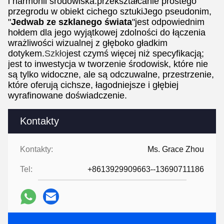
i harmonii środowiska.przekształcanie prostego
przegrodu w obiekt cichego sztukiJego pseudonim,
"
Jedwab ze szklanego świata
"jest odpowiednim
hołdem dla jego wyjątkowej zdolności do łączenia
wrażliwości wizualnej z głęboko gładkim
dotykem.
Szkło
jest czymś więcej niż specyfikacją;
jest to inwestycja w tworzenie środowisk, które nie
są tylko widoczne, ale są odczuwalne, przestrzenie,
które oferują cichsze, łagodniejsze i głębiej
wyrafinowane doświadczenie.
Kontakty
Kontakty:
Ms. Grace Zhou
Tel:
+8613929909663--13690711186