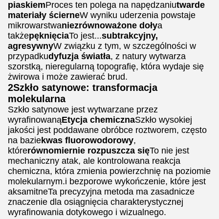
piaskiem
Proces ten polega na napędzaniu
twarde
materiały ścierne
W wyniku uderzenia powstaje
mikrowarstwa
niezrównoważone doły
a
także
pęknięcia
To jest...
subtrakcyjny,
agresywny
W związku z tym, w szczególności w
przypadku
dyfuzja światła
, z natury wytwarza
szorstką, nieregularną topografię, która wydaje się
żwirowa i może zawierać brud.
2Szkło satynowe: transformacja
molekularna
Szkło satynowe jest wytwarzane przez
wyrafinowaną
Etycja chemiczna
Szkło wysokiej
jakości jest poddawane obróbce roztworem, często
na bazie
kwas fluorowodorowy
,
które
równomiernie rozpuszcza się
To nie jest
mechaniczny atak, ale kontrolowana reakcja
chemiczna, która zmienia powierzchnię na poziomie
molekularnym.i bezporowe wykończenie, które jest
aksamitneTa precyzyjna metoda ma zasadnicze
znaczenie dla osiągnięcia charakterystycznej
wyrafinowania dotykowego i wizualnego.