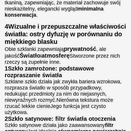
tkaniną, zapewniając, że materiał zachowuje swój
nieskazitelny, elegancki wygląd
minimalna
konserwacja
.
4Wizualne i przepuszczalne właściwości
światła: ostry dyfuzję w porównaniu do
miękkiego blasku
prywatność
Obie szklanki zapewniają
, ale
Światło
atmosferę
jakość
i
Stworzone przez nich
rzeczy są zupełnie inne.
1Szkło zamrożone: podstawowe
rozpraszanie światła
Szklane szkło działa jak zwykła bariera wzrokowa,
rozprasza światło w sposób przypadkowy,
redukując przedmioty za nim do niejasnych,
niewyraźnych rozmyć.Nierówna tekstura może
rzucać lekkie cienieJego funkcja jest czysto
użytkowa.
2Szkło satynowe: filtr światła otoczenia
Szkło satynowe działa jako zaawansowany
filtr