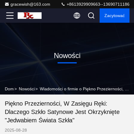
gracewish@163.com
+8613929909663--13690711186
Zacytować
Nowości
Dom
>
Nowości
>
Wiadomości o firmie o Piękno Przezierności, w Zasięgu Ręki: Dlaczego Szkło Satynowe jest Okrzyknięte "Jedwabiem Świata Szkła"
Piękno Przezierności, W Zasięgu Ręki:
Dlaczego Szkło Satynowe Jest Okrzyknięte
"Jedwabiem Świata Szkła"
2025-08-28