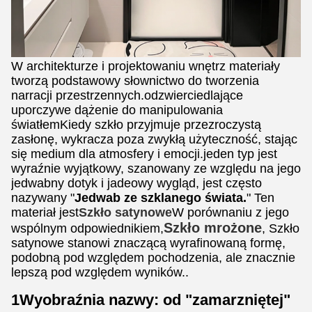
W architekturze i projektowaniu wnętrz materiały
tworzą podstawowy słownictwo do tworzenia
narracji przestrzennych.odzwierciedlające
uporczywe dążenie do manipulowania
światłemKiedy szkło przyjmuje przezroczystą
zasłonę, wykracza poza zwykłą użyteczność, stając
się medium dla atmosfery i emocji.jeden typ jest
wyraźnie wyjątkowy, szanowany ze względu na jego
jedwabny dotyk i jadeowy wygląd, jest często
nazywany "
Jedwab ze szklanego świata.
" Ten
materiał jest
Szkło satynowe
W porównaniu z jego
Szkło mrożone
wspólnym odpowiednikiem,
, Szkło
satynowe stanowi znaczącą wyrafinowaną formę,
podobną pod względem pochodzenia, ale znacznie
lepszą pod względem wyników..
1Wyobraźnia nazwy: od "zamarzniętej"