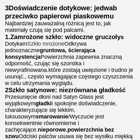
3Doświadczenie dotykowe: jedwab
przeciwko papierowi piaskowemu
Najbardziej zauważalną różnicą jest to, jak
materiały czują się pod palcami.
1.Zamrożone szkło: widoczne gruczoły
s
Dotykam
Szkło mrożone
Odkrywa
jednoznaczne
gruntowa, ścierająca
konsystencja
Powierzchnia zapewnia znaczną
odporność, czując się szorstka i
niewyrafinowana.które zostają uwięzione i trudno je
usunąć., często wymagające częstego czyszczenia
w celu utrzymania wyglądu.
2Szkło satynowe: niezrównana gładkość
Przesunięcie dłoni nad Satyn Glass jest
wyjątkowym
gładki
i spokojne doświadczenie,
charakteryzujące się lekkim,
luksusowym
smarowanie
/Wyczucie jest
konsekwentnie równomierne i
zachęcające.
nieporowe
,
powierzchnia bez
szwu
Odciski palców usuwa się bez wysiłku miękką