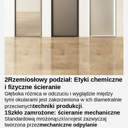
2Rzemiosłowy podział: Etyki chemiczne
i fizyczne ścieranie
Głęboka różnica w odczuciu i wyglądzie między
tymi okularami jest zakorzeniona w ich diametralnie
techniki produkcji
przeciwnych
.
1Szkło zamrożone: ścieranie mechaniczne
Standardową mrożoną
szklane
jest zazwyczaj
tworzona przez
mechaniczne odpylanie